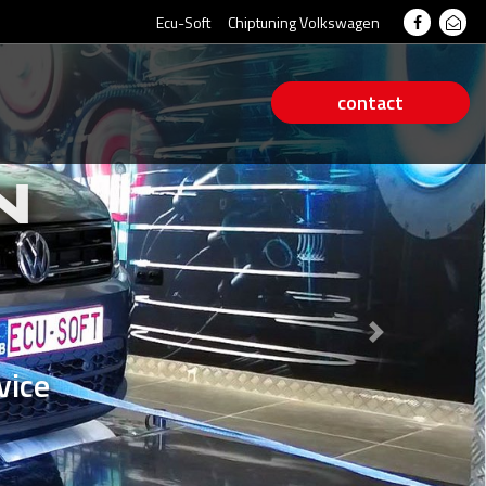
Ecu-Soft
Chiptuning Volkswagen
contact
N
N
Next
vice
vice