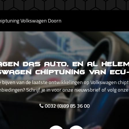
hiptuning Volkswagen Doorn
gen Das Auto, en al hele
wagen Chiptuning van Ecu
e bijven van de laatste ontwikkelingen op Volkswagen chip
nbiedingen? Schrijf je in voor onze nieuwsbrief of volg onze
0032 (0)89 85 36 00