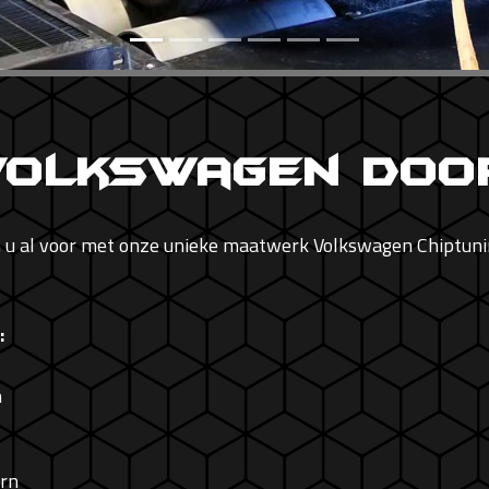
 Volkswagen Doo
n u al voor met onze unieke maatwerk Volkswagen Chiptunin
:
n
rn