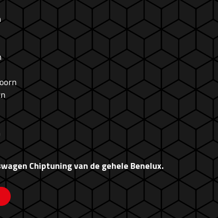
n
n
Doorn
rn
n
swagen Chiptuning van de gehele Benelux.