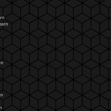
orn
oorn
rn
rn
n